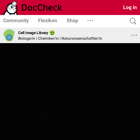
Log in
Community
Flexikon
Shop
Cell Image Library
Biologe/in | Chemiker/in | Naturwissenschaftler/in