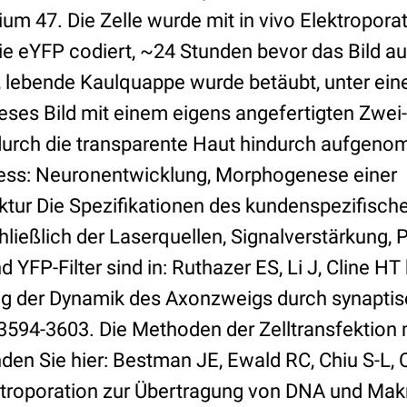
um 47. Die Zelle wurde mit in vivo Elektropora
 die eYFP codiert, ~24 Stunden bevor das Bild
e, lebende Kaulquappe wurde betäubt, unter ei
dieses Bild mit einem eigens angefertigten Zwe
durch die transparente Haut hindurch aufgen
zess: Neuronentwicklung, Morphogenese einer
tur Die Spezifikationen des kundenspezifisc
ließlich der Laserquellen, Signalverstärkung, 
d YFP-Filter sind in: Ruthazer ES, Li J, Cline H
ung der Dynamik des Axonzweigs durch synaptis
 3594-3603. Die Methoden der Zelltransfektion 
nden Sie hier: Bestman JE, Ewald RC, Chiu S-L, C
ektroporation zur Übertragung von DNA und Ma