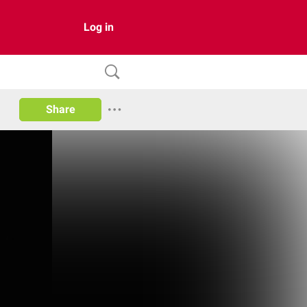
Log in
Share