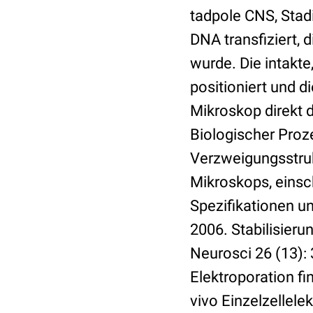
tadpole CNS, Stadi
DNA transfiziert,
wurde. Die intakt
positioniert und 
Mikroskop direkt 
Biologischer Pro
Verzweigungsstruk
Mikroskops, einsch
Spezifikationen un
2006. Stabilisier
Neurosci 26 (13):
Elektroporation fi
vivo Einzelzellel