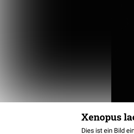
Xenopus lae
Dies ist ein Bild