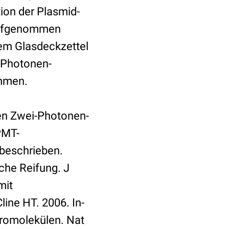
tion der Plasmid-
 aufgenommen
nem Glasdeckzettel
i-Photonen-
ommen.
hen Zwei-Photonen-
PMT-
T beschrieben.
che Reifung. J
mit
line HT. 2006. In-
kromolekülen. Nat