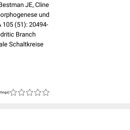
 Bestman JE, Cline
-Morphogenese und
A 105 (51): 20494-
dritic Branch
le Schaltkreise
atings)