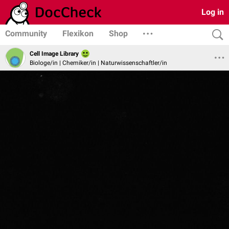
Log in
Community
Flexikon
Shop
Cell Image Library
Biologe/in | Chemiker/in | Naturwissenschaftler/in