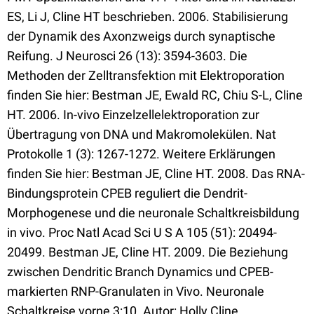
ES, Li J, Cline HT beschrieben. 2006. Stabilisierung
der Dynamik des Axonzweigs durch synaptische
Reifung. J Neurosci 26 (13): 3594-3603. Die
Methoden der Zelltransfektion mit Elektroporation
finden Sie hier: Bestman JE, Ewald RC, Chiu S-L, Cline
HT. 2006. In-vivo Einzelzellelektroporation zur
Übertragung von DNA und Makromolekülen. Nat
Protokolle 1 (3): 1267-1272. Weitere Erklärungen
finden Sie hier: Bestman JE, Cline HT. 2008. Das RNA-
Bindungsprotein CPEB reguliert die Dendrit-
Morphogenese und die neuronale Schaltkreisbildung
in vivo. Proc Natl Acad Sci U S A 105 (51): 20494-
20499. Bestman JE, Cline HT. 2009. Die Beziehung
zwischen Dendritic Branch Dynamics und CPEB-
markierten RNP-Granulaten in Vivo. Neuronale
Schaltkreise vorne 3:10. Autor: Holly Cline