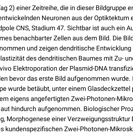
ag 2) einer Zeitreihe, die in dieser Bildgruppe en
 entwickelnden Neuronen aus der Optiktektum e
pole CNS, Stadium 47. Sichtbar ist auch ein A
mes benachbarter Zellen aus dem Bild. Die Bil
enommen und zeigen dendritische Entwicklung
astizität des dendritischen Baumes mit Zu- u
 vivo Elektroporation der Plasmid-DNA transfizi
den bevor das erste Bild aufgenommen wurde. D
e wurde betäubt, unter einem Glasdeckzettel p
inem eigens angefertigten Zwei-Photonen-Mikro
Haut hindurch aufgenommen. Biologischer Pro
g, Morphogenese einer Verzweigungsstruktur 
des kundenspezifischen Zwei-Photonen-Mikrosk