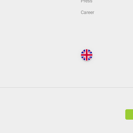
Press
Career