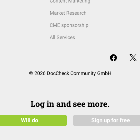
Content Marketing
Market Research
CME sponsorship
All Services
© 2026 DocCheck Community GmbH
Log in and see more.
Will do
Sign up for free