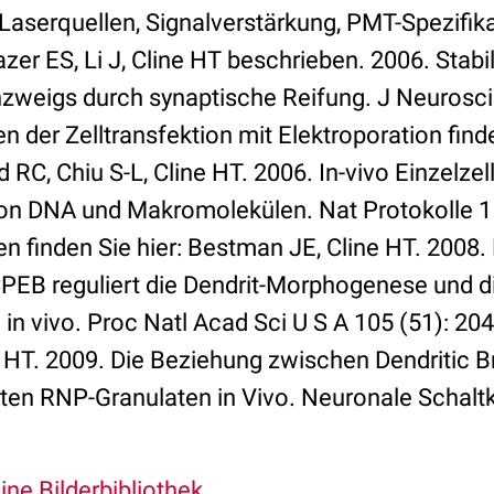
 Laserquellen, Signalverstärkung, PMT-Spezifik
hazer ES, Li J, Cline HT beschrieben. 2006. Stabi
weigs durch synaptische Reifung. J Neurosci 
 der Zelltransfektion mit Elektroporation finde
RC, Chiu S-L, Cline HT. 2006. In-vivo Einzelzel
on DNA und Makromolekülen. Nat Protokolle 1 
en finden Sie hier: Bestman JE, Cline HT. 2008
PEB reguliert die Dendrit-Morphogenese und d
 in vivo. Proc Natl Acad Sci U S A 105 (51): 20
 HT. 2009. Die Beziehung zwischen Dendritic 
en RNP-Granulaten in Vivo. Neuronale Schaltk
Eine Bilderbibliothek