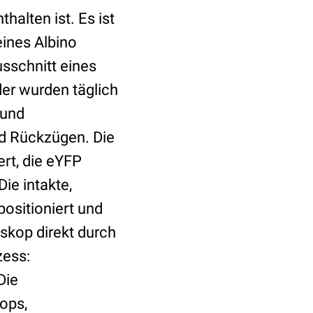
thalten ist. Es ist
ines Albino
usschnitt eines
der wurden täglich
 und
nd Rückzügen. Die
ert, die eYFP
ie intakte,
ositioniert und
skop direkt durch
zess:
Die
ops,