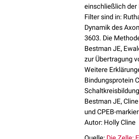
einschließlich der
Filter sind in: Rut
Dynamik des Axonz
3603. Die Methoden
Bestman JE, Ewald 
zur Übertragung v
Weitere Erklärung
Bindungsprotein C
Schaltkreisbildung
Bestman JE, Cline
und CPEB-markiert
Autor: Holly Cline
Quelle:
Die Zelle: 