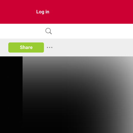
Log in
Share