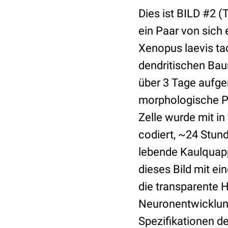
Dies ist BILD #2 (T
ein Paar von sich
Xenopus laevis tad
dendritischen Bau
über 3 Tage aufg
morphologische Pl
Zelle wurde mit in
codiert, ~24 Stun
lebende Kaulquapp
dieses Bild mit e
die transparente 
Neuronentwicklun
Spezifikationen 