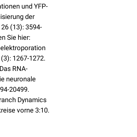
ationen und YFP-
lisierung der
26 (13): 3594-
n Sie hier:
lelektroporation
(3): 1267-1272.
. Das RNA-
ie neuronale
494-20499.
Branch Dynamics
reise vorne 3:10.