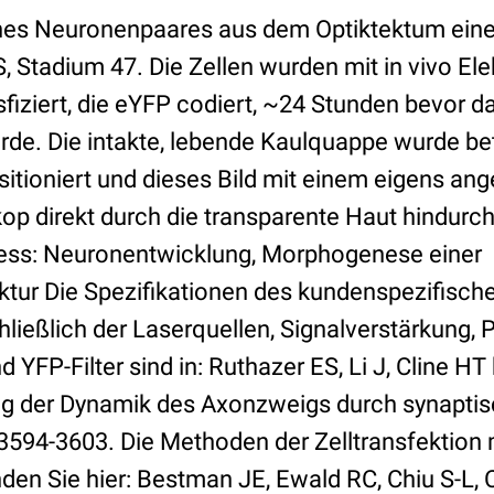
 eines Neuronenpaares aus dem Optiktektum ein
, Stadium 47. Die Zellen wurden mit in vivo Ele
iziert, die eYFP codiert, ~24 Stunden bevor da
. Die intakte, lebende Kaulquappe wurde bet
itioniert und dieses Bild mit einem eigens ang
op direkt durch die transparente Haut hindur
zess: Neuronentwicklung, Morphogenese einer
tur Die Spezifikationen des kundenspezifisc
ließlich der Laserquellen, Signalverstärkung, 
d YFP-Filter sind in: Ruthazer ES, Li J, Cline H
ung der Dynamik des Axonzweigs durch synaptis
 3594-3603. Die Methoden der Zelltransfektion 
nden Sie hier: Bestman JE, Ewald RC, Chiu S-L, C