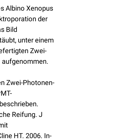
es Albino Xenopus
ktroporation der
s Bild
äubt, unter einem
efertigten Zwei-
ch aufgenommen.
hen Zwei-Photonen-
PMT-
T beschrieben.
che Reifung. J
mit
line HT. 2006. In-