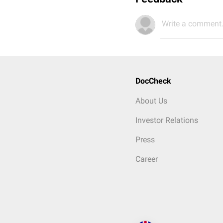
Write a comment.
DocCheck
About Us
Investor Relations
Press
Career