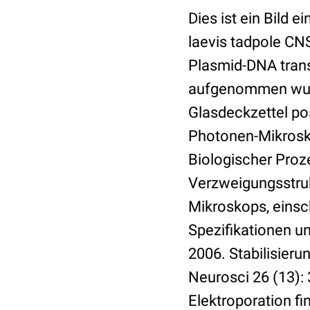
Dies ist ein Bild
laevis tadpole CNS
Plasmid-DNA transf
aufgenommen wurde
Glasdeckzettel pos
Photonen-Mikrosk
Biologischer Pro
Verzweigungsstruk
Mikroskops, einsch
Spezifikationen un
2006. Stabilisier
Neurosci 26 (13):
Elektroporation fi