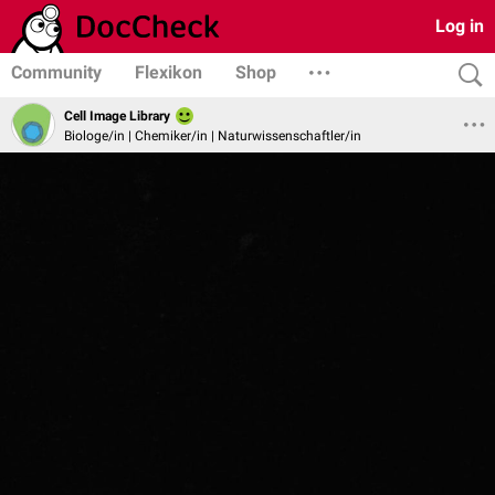
Log in
Community
Flexikon
Shop
Cell Image Library
Biologe/in | Chemiker/in | Naturwissenschaftler/in