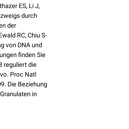
hazer ES, Li J,
nzweigs durch
en der
 Ewald RC, Chiu S-
gung von DNA und
ungen finden Sie
reguliert die
vo. Proc Natl
09. Die Beziehung
Granulaten in