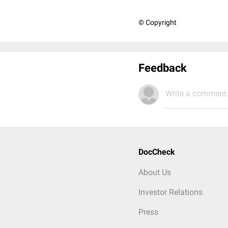
© Copyright
Feedback
Write a comment.
DocCheck
About Us
Investor Relations
Press