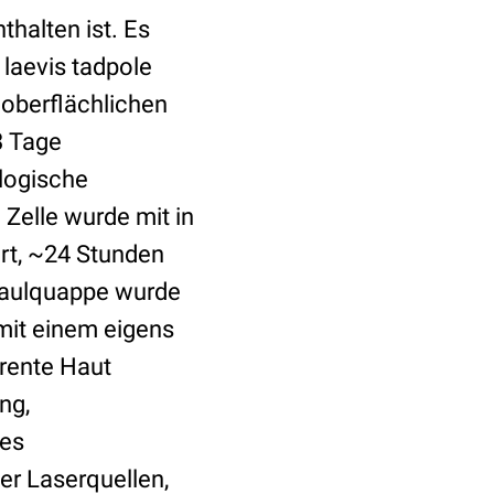
nthalten ist. Es
laevis tadpole
 oberflächlichen
3 Tage
logische
 Zelle wurde mit in
ert, ~24 Stunden
 Kaulquappe wurde
 mit einem eigens
arente Haut
ng,
des
er Laserquellen,