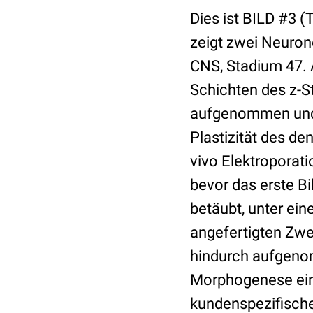
Dies ist BILD #3 (T
zeigt zwei Neuron
CNS, Stadium 47. 
Schichten des z-St
aufgenommen und 
Plastizität des de
vivo Elektroporati
bevor das erste B
betäubt, unter ein
angefertigten Zwe
hindurch aufgeno
Morphogenese eine
kundenspezifische