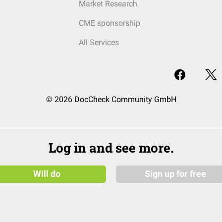
Market Research
CME sponsorship
All Services
© 2026 DocCheck Community GmbH
Log in and see more.
Will do
Sign up for free