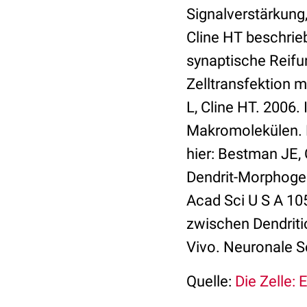
Signalverstärkung,
Cline HT beschrie
synaptische Reifu
Zelltransfektion m
L, Cline HT. 2006.
Makromolekülen. N
hier: Bestman JE,
Dendrit-Morphogen
Acad Sci U S A 10
zwischen Dendrit
Vivo. Neuronale Sc
Quelle:
Die Zelle: 