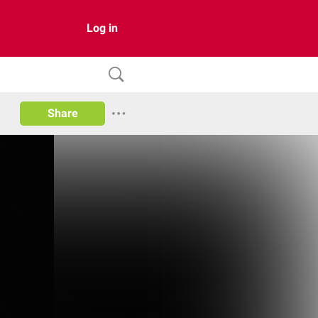
Log in
Share