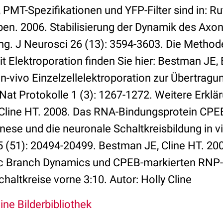
 PMT-Spezifikationen und YFP-Filter sind in: Rut
ben. 2006. Stabilisierung der Dynamik des Axo
ng. J Neurosci 26 (13): 3594-3603. Die Method
it Elektroporation finden Sie hier: Bestman JE,
 In-vivo Einzelzellelektroporation zur Übertra
at Protokolle 1 (3): 1267-1272. Weitere Erklär
 Cline HT. 2008. Das RNA-Bindungsprotein CPEB 
ese und die neuronale Schaltkreisbildung in vi
5 (51): 20494-20499. Bestman JE, Cline HT. 20
ic Branch Dynamics und CPEB-markierten RNP-
haltkreise vorne 3:10. Autor: Holly Cline
Eine Bilderbibliothek