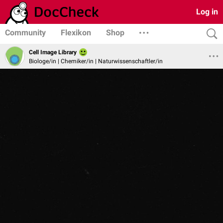
Log in
Community
Flexikon
Shop
Cell Image Library
Biologe/in | Chemiker/in | Naturwissenschaftler/in