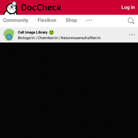
Log in
Community
Flexikon
Shop
Cell Image Library
Biologe/in | Chemiker/in | Naturwissenschaftler/in