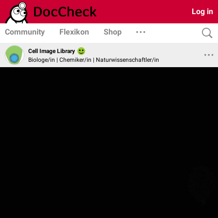
Log in
Community
Flexikon
Shop
Cell Image Library
Biologe/in | Chemiker/in | Naturwissenschaftler/in