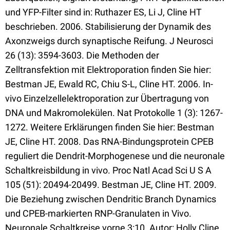
und YFP-Filter sind in: Ruthazer ES, Li J, Cline HT
beschrieben. 2006. Stabilisierung der Dynamik des
Axonzweigs durch synaptische Reifung. J Neurosci
26 (13): 3594-3603. Die Methoden der
Zelltransfektion mit Elektroporation finden Sie hier:
Bestman JE, Ewald RC, Chiu S-L, Cline HT. 2006. In-
vivo Einzelzellelektroporation zur Übertragung von
DNA und Makromolekülen. Nat Protokolle 1 (3): 1267-
1272. Weitere Erklärungen finden Sie hier: Bestman
JE, Cline HT. 2008. Das RNA-Bindungsprotein CPEB
reguliert die Dendrit-Morphogenese und die neuronale
Schaltkreisbildung in vivo. Proc Natl Acad Sci U S A
105 (51): 20494-20499. Bestman JE, Cline HT. 2009.
Die Beziehung zwischen Dendritic Branch Dynamics
und CPEB-markierten RNP-Granulaten in Vivo.
Neuronale Schaltkreise vorne 3:10. Autor: Holly Cline