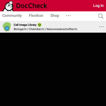
Log in
Community
Flexikon
Shop
Cell Image Library
Biologe/in | Chemiker/in | Naturwissenschaftler/in