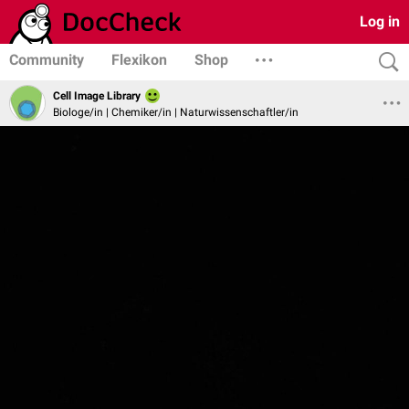
Log in
Community
Flexikon
Shop
Cell Image Library
Biologe/in | Chemiker/in | Naturwissenschaftler/in