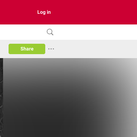
Log in
Share