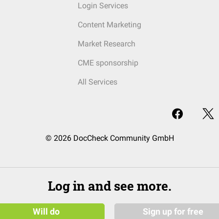
Login Services
Content Marketing
Market Research
CME sponsorship
All Services
© 2026 DocCheck Community GmbH
Log in and see more.
Will do
Sign up for free