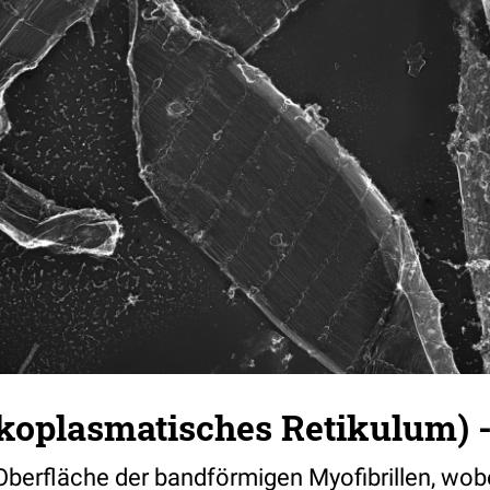
rkoplasmatisches Retikulum) -
 Oberfläche der bandförmigen Myofibrillen, wob