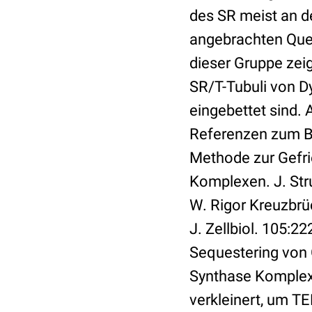
des SR meist an d
angebrachten Querb
dieser Gruppe zei
SR/T-Tubuli von Dy
eingebettet sind. 
Referenzen zum Bil
Methode zur Gefr
Komplexen. J. Stru
W. Rigor Kreuzbrü
J. Zellbiol. 105:2
Sequestering von 
Synthase Komplex
verkleinert, um T