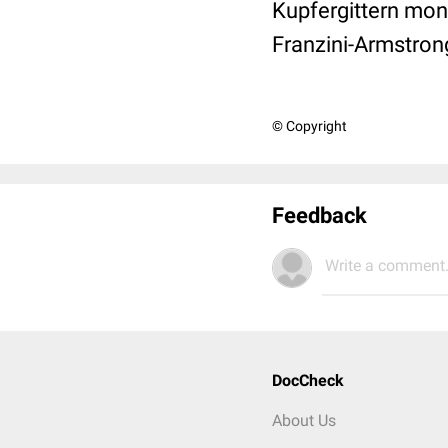
Kupfergittern mont
Franzini-Armstrong
© Copyright
Feedback
Write a comment.
DocCheck
About Us