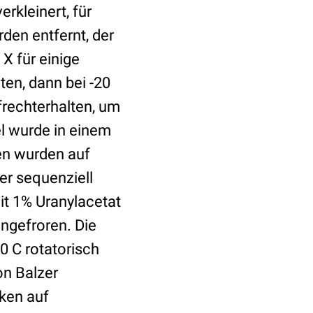
rkleinert, für
den entfernt, der
X für einige
ten, dann bei -20
frechterhalten, um
el wurde in einem
len wurden auf
er sequenziell
it 1% Uranylacetat
ingefroren. Die
90 C rotatorisch
on Balzer
iken auf