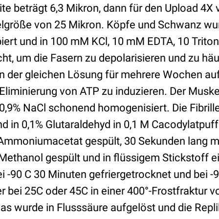
te beträgt 6,3 Mikron, dann für den Upload 4X ve
xelgröße von 25 Mikron. Köpfe und Schwanz wur
iert und in 100 mM KCl, 10 mM EDTA, 10 Triton 
t, um die Fasern zu depolarisieren und zu häu
 in der gleichen Lösung für mehrere Wochen au
 Eliminierung von ATP zu induzieren. Der Musk
 0,9% NaCl schonend homogenisiert. Die Fibril
d in 0,1% Glutaraldehyd in 0,1 M Cacodylatpuff
M Ammoniumacetat gespült, 30 Sekunden lang m
Methanol gespült und in flüssigem Stickstoff e
ei -90 C 30 Minuten gefriergetrocknet und bei -
r bei 25C oder 45C in einer 400°-Frostfraktur v
as wurde in Flusssäure aufgelöst und die Repl