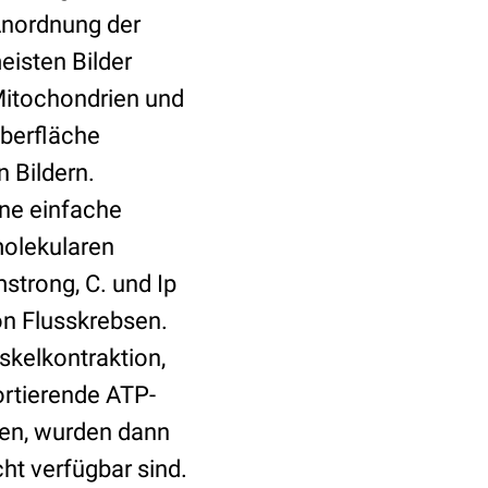
Anordnung der
eisten Bilder
Mitochondrien und
Oberfläche
 Bildern.
ine einfache
olekularen
mstrong, C. und Ip
on Flusskrebsen.
skelkontraktion,
rtierende ATP-
en, wurden dann
ht verfügbar sind.