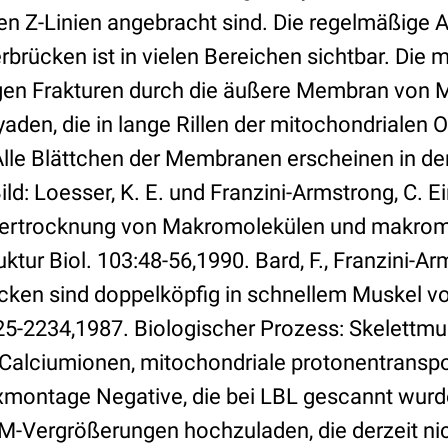
en Z-Linien angebracht sind. Die regelmäßige 
rücken ist in vielen Bereichen sichtbar. Die m
gen Frakturen durch die äußere Membran von 
aden, die in lange Rillen der mitochondrialen 
Alle Blättchen der Membranen erscheinen in den
d: Loesser, K. E. und Franzini-Armstrong, C. E
iertrocknung von Makromolekülen und makrom
ktur Biol. 103:48-56,1990. Bard, F., Franzini-Ar
cken sind doppelköpfig in schnellem Muskel v
225-2234,1987. Biologischer Prozess: Skelettmu
Calciumionen, mitochondriale protonentranspo
montage Negative, die bei LBL gescannt wurd
EM-Vergrößerungen hochzuladen, die derzeit nic