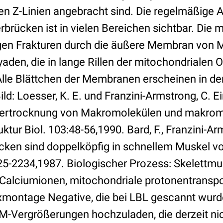
en Z-Linien angebracht sind. Die regelmäßige 
rücken ist in vielen Bereichen sichtbar. Die m
gen Frakturen durch die äußere Membran von 
aden, die in lange Rillen der mitochondrialen 
Alle Blättchen der Membranen erscheinen in den
d: Loesser, K. E. und Franzini-Armstrong, C. E
iertrocknung von Makromolekülen und makrom
ktur Biol. 103:48-56,1990. Bard, F., Franzini-Ar
cken sind doppelköpfig in schnellem Muskel v
225-2234,1987. Biologischer Prozess: Skelettmu
Calciumionen, mitochondriale protonentranspo
montage Negative, die bei LBL gescannt wurd
EM-Vergrößerungen hochzuladen, die derzeit nic