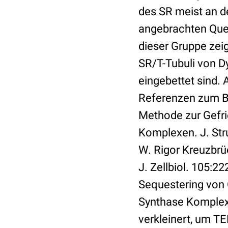
des SR meist an d
angebrachten Querb
dieser Gruppe zei
SR/T-Tubuli von Dy
eingebettet sind. 
Referenzen zum Bil
Methode zur Gefr
Komplexen. J. Stru
W. Rigor Kreuzbrü
J. Zellbiol. 105:2
Sequestering von 
Synthase Komplex
verkleinert, um T