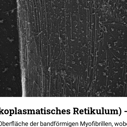
rkoplasmatisches Retikulum) -
 Oberfläche der bandförmigen Myofibrillen, wob