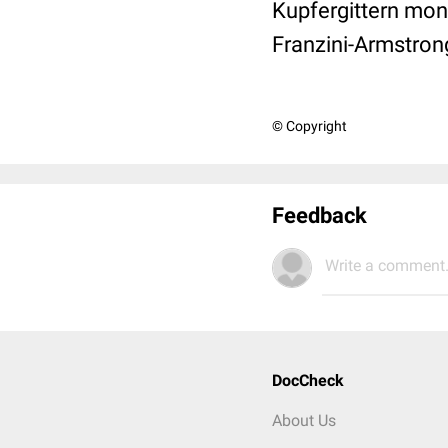
Kupfergittern mont
Franzini-Armstrong
© Copyright
Feedback
Write a comment.
DocCheck
About Us