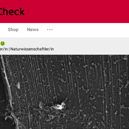
Shop
News
er/in | Naturwissenschaftler/in