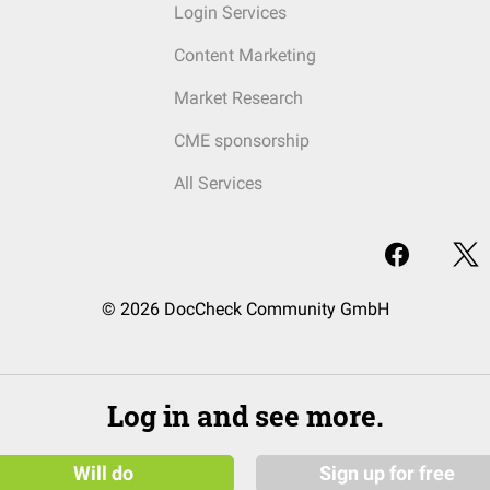
Login Services
Content Marketing
Market Research
CME sponsorship
All Services
© 2026 DocCheck Community GmbH
Log in and see more.
Will do
Sign up for free