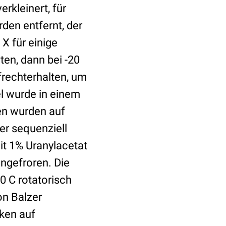
rkleinert, für
den entfernt, der
X für einige
ten, dann bei -20
frechterhalten, um
el wurde in einem
len wurden auf
er sequenziell
it 1% Uranylacetat
ingefroren. Die
90 C rotatorisch
on Balzer
iken auf