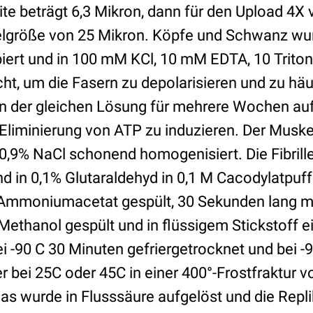
te beträgt 6,3 Mikron, dann für den Upload 4X ve
xelgröße von 25 Mikron. Köpfe und Schwanz wur
iert und in 100 mM KCl, 10 mM EDTA, 10 Triton 
t, um die Fasern zu depolarisieren und zu häu
 in der gleichen Lösung für mehrere Wochen au
 Eliminierung von ATP zu induzieren. Der Musk
 0,9% NaCl schonend homogenisiert. Die Fibril
d in 0,1% Glutaraldehyd in 0,1 M Cacodylatpuff
M Ammoniumacetat gespült, 30 Sekunden lang m
Methanol gespült und in flüssigem Stickstoff e
ei -90 C 30 Minuten gefriergetrocknet und bei -
r bei 25C oder 45C in einer 400°-Frostfraktur v
as wurde in Flusssäure aufgelöst und die Repl