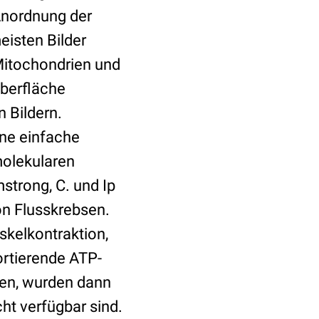
Anordnung der
eisten Bilder
Mitochondrien und
Oberfläche
 Bildern.
ine einfache
olekularen
mstrong, C. und Ip
on Flusskrebsen.
skelkontraktion,
rtierende ATP-
en, wurden dann
ht verfügbar sind.