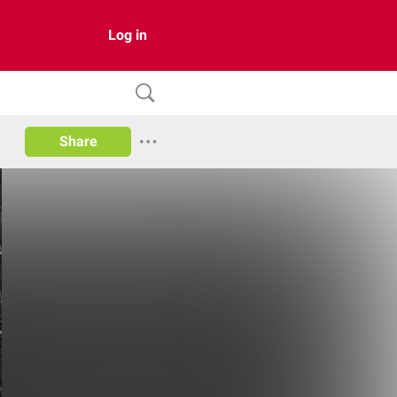
Log in
Share