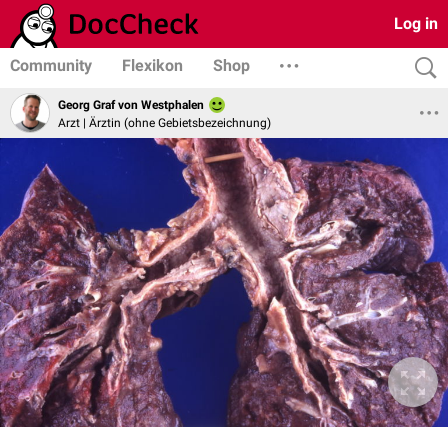
Log in
Community
Flexikon
Shop
Georg Graf von Westphalen
Arzt | Ärztin (ohne Gebietsbezeichnung)