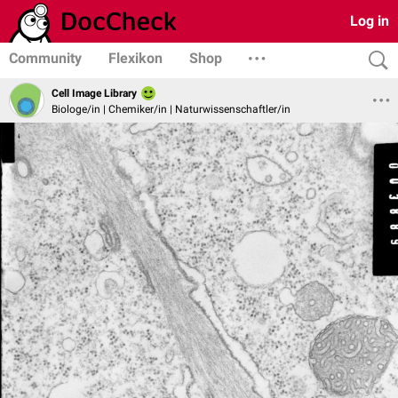
Log in
Community
Flexikon
Shop
Cell Image Library
Biologe/in | Chemiker/in | Naturwissenschaftler/in