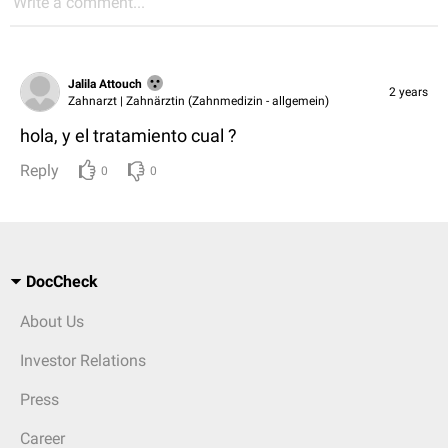
Write a comment...
Jalila Attouch
2 years
Zahnarzt | Zahnärztin (Zahnmedizin - allgemein)
hola, y el tratamiento cual ?
Reply
0
0
DocCheck
About Us
Investor Relations
Press
Career