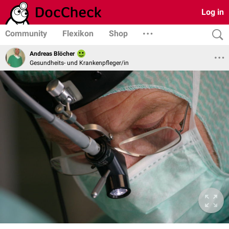
Log in
Community
Flexikon
Shop
Andreas Blöcher
Gesundheits- und Krankenpfleger/in