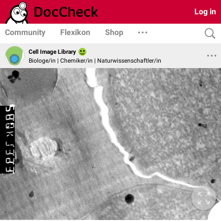
Log in
Community
Flexikon
Shop
Cell Image Library
Biologe/in | Chemiker/in | Naturwissenschaftler/in