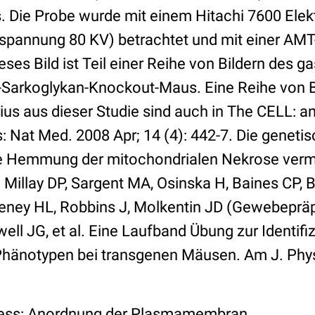
. Die Probe wurde mit einem Hitachi 7600 Ele
pannung 80 KV) betrachtet und mit einer AMT
es Bild ist Teil einer Reihe von Bildern des 
-Sarkoglykan-Knockout-Maus. Eine Reihe von Bi
s aus dieser Studie sind auch in The CELL: an
: Nat Med. 2008 Apr; 14 (4): 442-7. Die geneti
 Hemmung der mitochondrialen Nekrose vermi
Millay DP, Sargent MA, Osinska H, Baines CP, 
ney HL, Robbins J, Molkentin JD (Gewebepräp
ell JG, et al. Eine Laufband Übung zur Identifi
Phänotypen bei transgenen Mäusen. Am J. Phys
zess: Anordnung der Plasmamembran