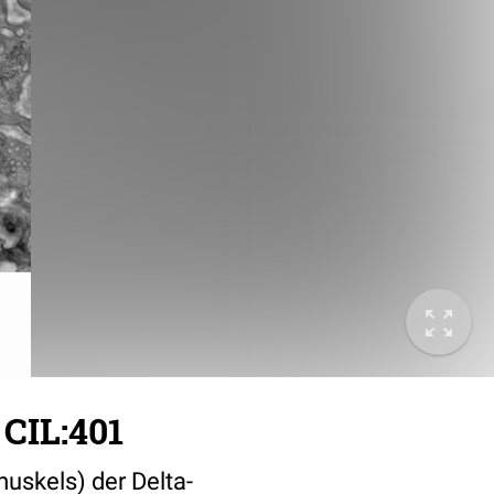
CIL:401
uskels) der Delta-