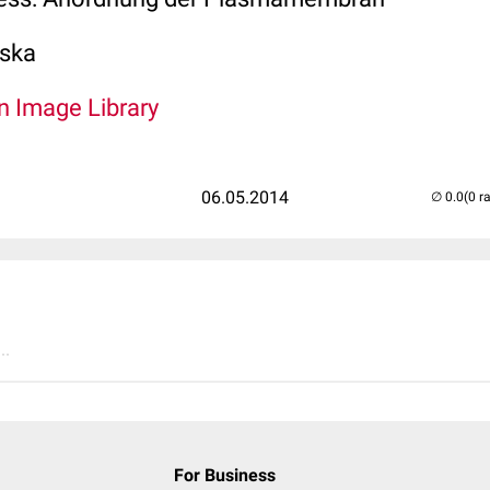
nska
An Image Library
06.05.2014
(0 r
..
For Business