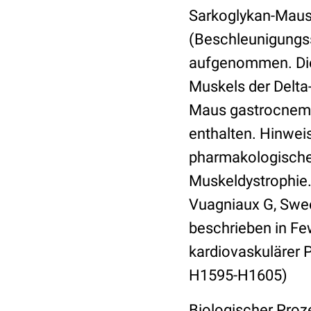
Sarkoglykan-Maus
(Beschleunigungss
aufgenommen. Dies
Muskels der Delta
Maus gastrocnemiu
enthalten. Hinweis
pharmakologische
Muskeldystrophie. 
Vuagniaux G, Swee
beschrieben in Few
kardiovaskulärer 
H1595-H1605)
Biologischer Pro