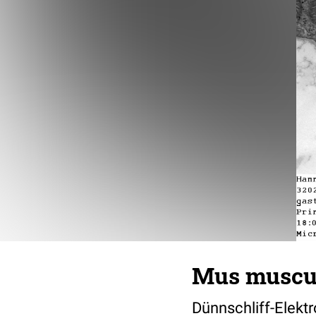
Mus muscul
Dünnschliff-Elekt