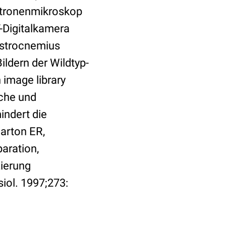
ktronenmikroskop
-Digitalkamera
gastrocnemius
ldern der Wildtyp-
 image library
sche und
ndert die
Barton ER,
aration,
zierung
iol. 1997;273: