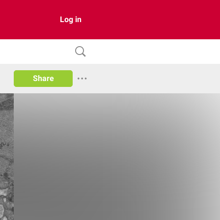
Log in
Share