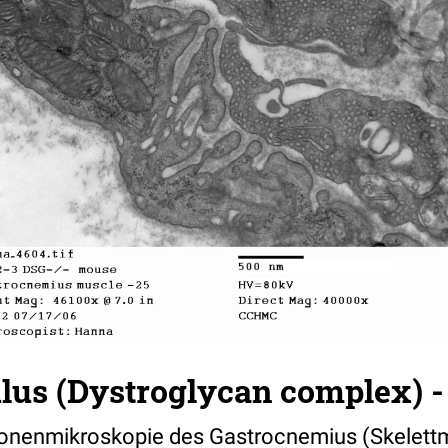
us (Dystroglycan complex) - 
ronenmikroskopie des Gastrocnemius (Skelettm