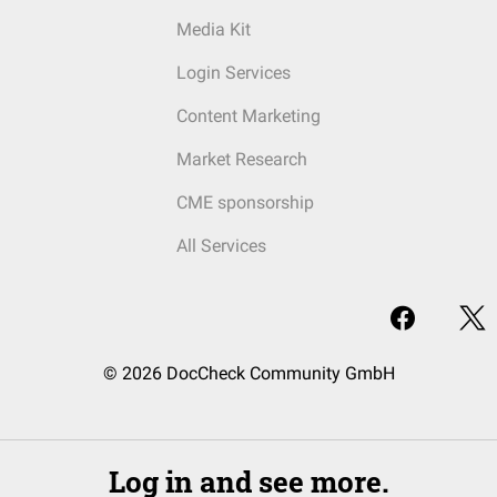
Media Kit
Login Services
Content Marketing
Market Research
CME sponsorship
All Services
© 2026 DocCheck Community GmbH
Log in and see more.