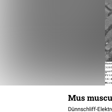
Mus muscul
Dünnschliff-Elekt