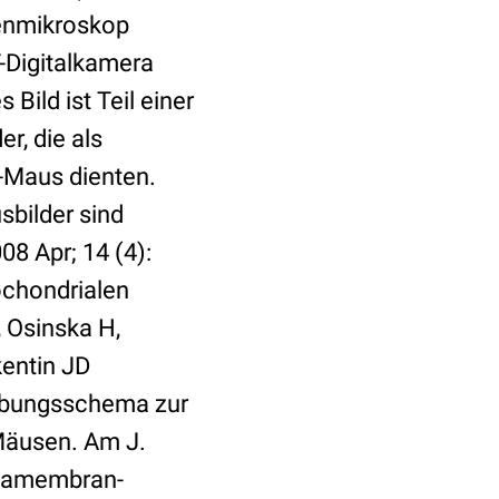
nenmikroskop
-Digitalkamera
ild ist Teil einer
r, die als
-Maus dienten.
sbilder sind
08 Apr; 14 (4):
chondrialen
 Osinska H,
kentin JD
 Übungsschema zur
 Mäusen. Am J.
smamembran-