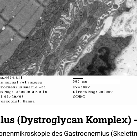
us (Dystroglycan Komplex) -
ronenmikroskopie des Gastrocnemius (Skelettm