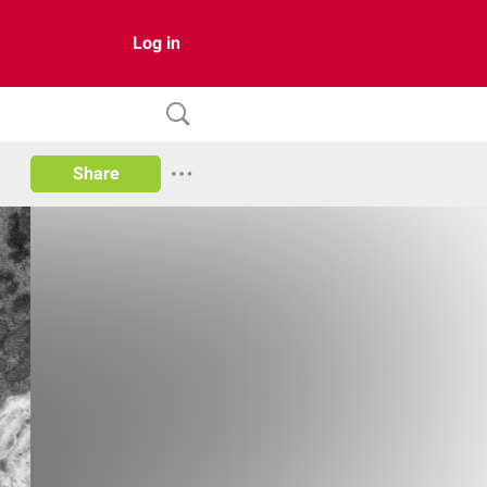
Log in
Share