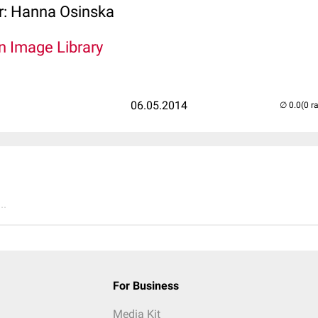
r: Hanna Osinska
An Image Library
06.05.2014
(0 r
..
For Business
Media Kit