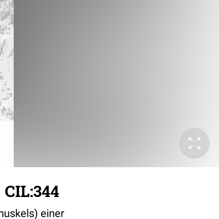
 CIL:344
uskels) einer