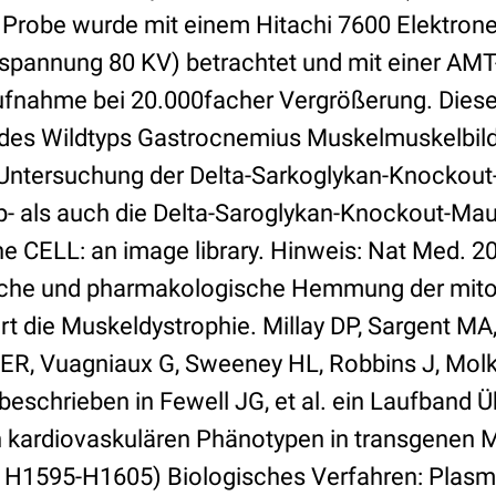
 Probe wurde mit einem Hitachi 7600 Elektro
pannung 80 KV) betrachtet und mit einer AMT
ahme bei 20.000facher Vergrößerung. Dieses B
 des Wildtyps Gastrocnemius Muskelmuskelbilde
e Untersuchung der Delta-Sarkoglykan-Knockout
p- als auch die Delta-Saroglykan-Knockout-Mau
e CELL: an image library. Hinweis: Nat Med. 20
ische und pharmakologische Hemmung der mito
t die Muskeldystrophie. Millay DP, Sargent MA,
 ER, Vuagniaux G, Sweeney HL, Robbins J, Mol
eschrieben in Fewell JG, et al. ein Laufband
on kardiovaskulären Phänotypen in transgenen
3: H1595-H1605) Biologisches Verfahren: Pla