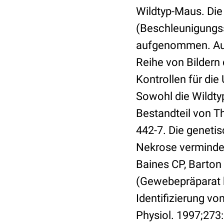
Wildtyp-Maus. Die
(Beschleunigungss
aufgenommen. Aufn
Reihe von Bildern
Kontrollen für di
Sowohl die Wildty
Bestandteil von Th
442-7. Die genet
Nekrose verminder
Baines CP, Barton
(Gewebepräparat b
Identifizierung v
Physiol. 1997;27