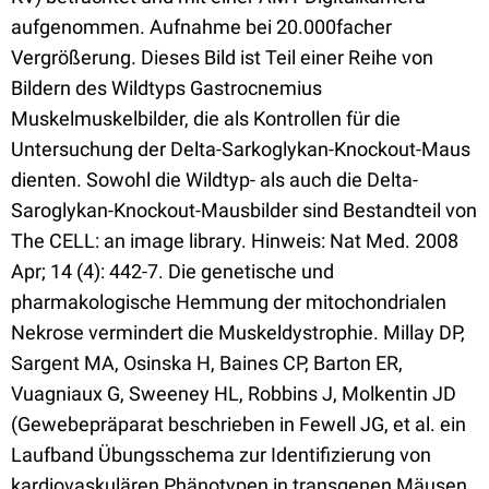
aufgenommen. Aufnahme bei 20.000facher
Vergrößerung. Dieses Bild ist Teil einer Reihe von
Bildern des Wildtyps Gastrocnemius
Muskelmuskelbilder, die als Kontrollen für die
Untersuchung der Delta-Sarkoglykan-Knockout-Maus
dienten. Sowohl die Wildtyp- als auch die Delta-
Saroglykan-Knockout-Mausbilder sind Bestandteil von
The CELL: an image library. Hinweis: Nat Med. 2008
Apr; 14 (4): 442-7. Die genetische und
pharmakologische Hemmung der mitochondrialen
Nekrose vermindert die Muskeldystrophie. Millay DP,
Sargent MA, Osinska H, Baines CP, Barton ER,
Vuagniaux G, Sweeney HL, Robbins J, Molkentin JD
(Gewebepräparat beschrieben in Fewell JG, et al. ein
Laufband Übungsschema zur Identifizierung von
kardiovaskulären Phänotypen in transgenen Mäusen.