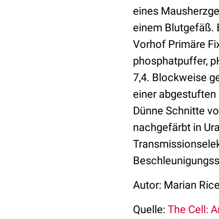
eines Mausherzgew
einem Blutgefäß.
Vorhof Primäre Fi
phosphatpuffer, p
7,4. Blockweise g
einer abgestuften 
Dünne Schnitte v
nachgefärbt in Ura
Transmissionselek
Beschleunigungs
Autor: Marian Ric
Quelle:
The Cell: 