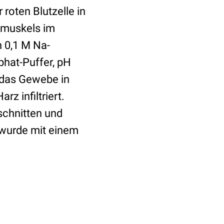
roten Blutzelle in
zmuskels im
n 0,1 M Na-
phat-Puffer, pH
 das Gewebe in
z infiltriert.
chnitten und
d wurde mit einem