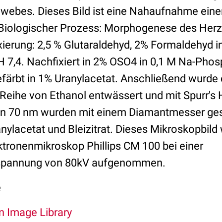
ebes. Dieses Bild ist eine Nahaufnahme einer 
 Biologischer Prozess: Morphogenese des Her
xierung: 2,5 % Glutaraldehyd, 2% Formaldehyd i
H 7,4. Nachfixiert in 2% OSO4 in 0,1 M Na-Phos
efärbt in 1% Uranylacetat. Anschließend wurde
Reihe von Ethanol entwässert und mit Spurr's Har
on 70 nm wurden mit einem Diamantmesser ges
nylacetat und Bleizitrat. Dieses Mikroskopbil
tronenmikroskop Phillips CM 100 bei einer
spannung von 80kV aufgenommen.
e
An Image Library