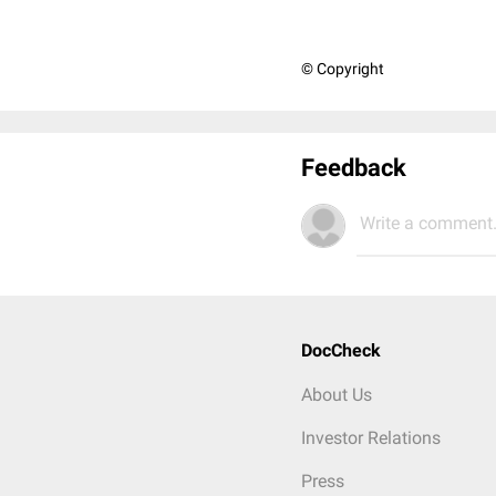
© Copyright
Feedback
Write a comment.
DocCheck
About Us
Investor Relations
Press