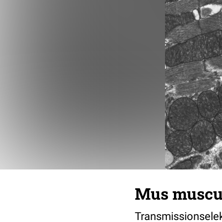
Mus muscul
Transmissionsele