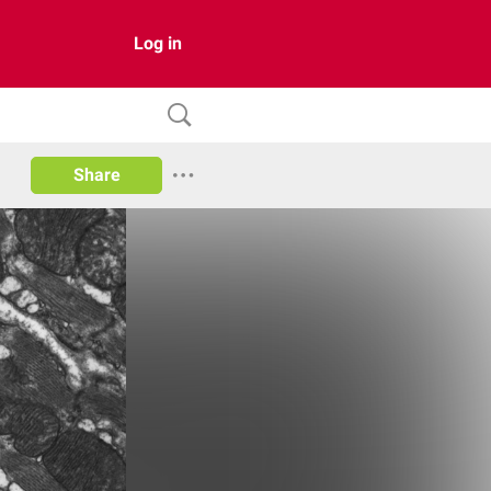
Log in
Share