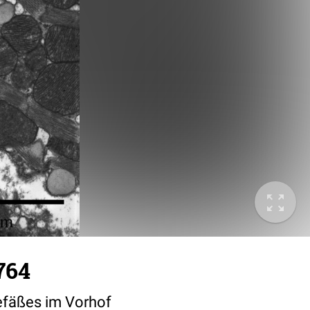
764
efäßes im Vorhof