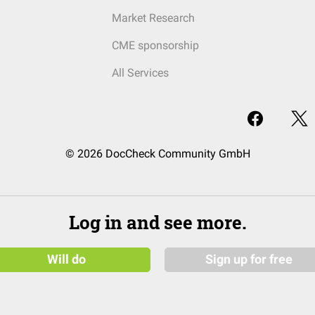
Market Research
CME sponsorship
All Services
© 2026 DocCheck Community GmbH
Log in and see more.
Will do
Sign up for free