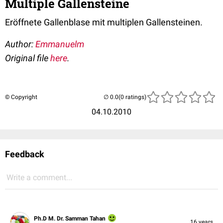
Multiple Gallensteine
Eröffnete Gallenblase mit multiplen Gallensteinen.
Author:
Emmanuelm
Original file
here
.
© Copyright
(0 ratings)
04.10.2010
Feedback
Write a comment...
Ph.D M. Dr. Samman Tahan
16 years