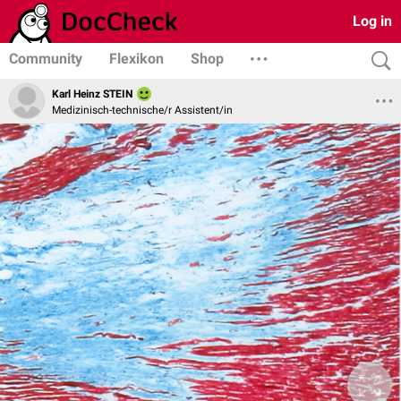
Log in
Community
Flexikon
Shop
Karl Heinz STEIN
Medizinisch-technische/r Assistent/in