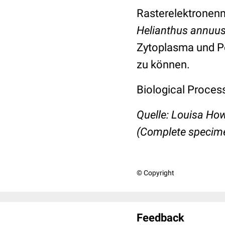
Rasterelektronen
Helianthus annuu
Zytoplasma und Po
zu können.
Biological Proces
Quelle: Louisa Ho
(Complete specime
© Copyright
Feedback