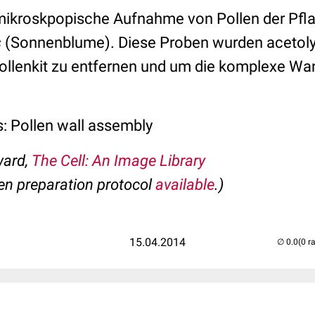
mikroskpopische Aufnahme von Pollen der Pfl
s
(Sonnenblume). Diese Proben wurden acetoly
llenkit zu entfernen und um die komplexe Wan
s: Pollen wall assembly
ward,
The Cell: An Image Library
n preparation protocol
available
.)
15.04.2014
(0 r