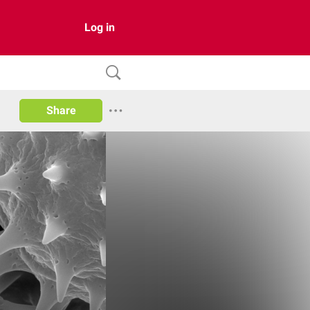
Log in
Share