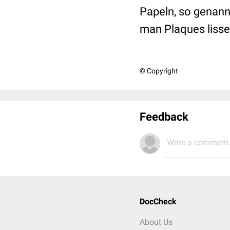
Papeln, so genan
man Plaques lisse
© Copyright
Feedback
Write a comment.
DocCheck
About Us