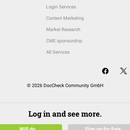
Login Services
Content Marketing
Market Research
CME sponsorship
All Services
© 2026 DocCheck Community GmbH
Log in and see more.
Will do
Sign up for free