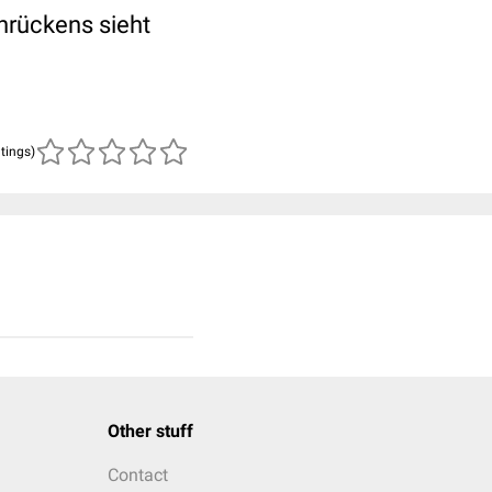
nrückens sieht
atings)
Other stuff
Contact