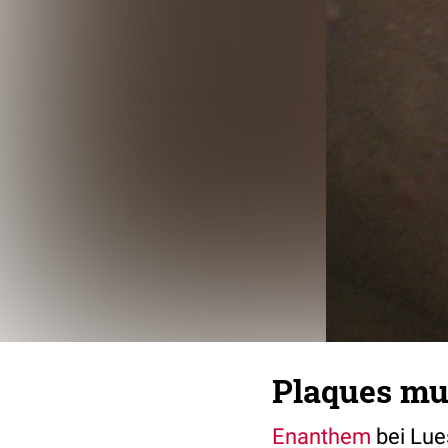
Plaques mu
Enanthem
bei Lues