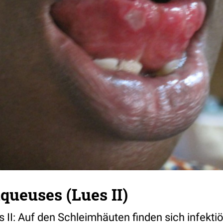
queuses (Lues II)
 II: Auf den Schleimhäuten finden sich infektiö