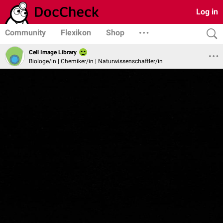
Log in
Community
Flexikon
Shop
Cell Image Library
Biologe/in | Chemiker/in | Naturwissenschaftler/in