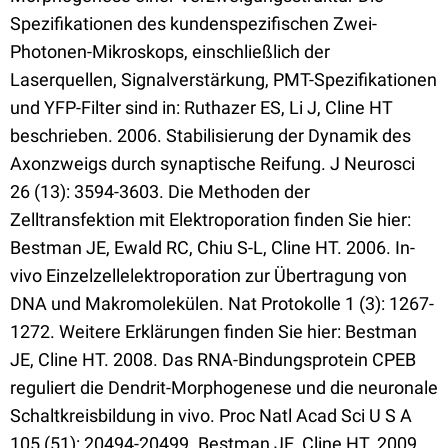
Spezifikationen des kundenspezifischen Zwei-
Photonen-Mikroskops, einschließlich der
Laserquellen, Signalverstärkung, PMT-Spezifikationen
und YFP-Filter sind in: Ruthazer ES, Li J, Cline HT
beschrieben. 2006. Stabilisierung der Dynamik des
Axonzweigs durch synaptische Reifung. J Neurosci
26 (13): 3594-3603. Die Methoden der
Zelltransfektion mit Elektroporation finden Sie hier:
Bestman JE, Ewald RC, Chiu S-L, Cline HT. 2006. In-
vivo Einzelzellelektroporation zur Übertragung von
DNA und Makromolekülen. Nat Protokolle 1 (3): 1267-
1272. Weitere Erklärungen finden Sie hier: Bestman
JE, Cline HT. 2008. Das RNA-Bindungsprotein CPEB
reguliert die Dendrit-Morphogenese und die neuronale
Schaltkreisbildung in vivo. Proc Natl Acad Sci U S A
105 (51): 20494-20499. Bestman JE, Cline HT. 2009.