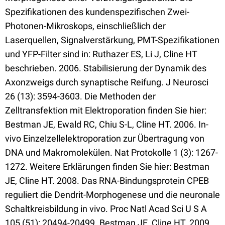
Spezifikationen des kundenspezifischen Zwei-
Photonen-Mikroskops, einschließlich der
Laserquellen, Signalverstärkung, PMT-Spezifikationen
und YFP-Filter sind in: Ruthazer ES, Li J, Cline HT
beschrieben. 2006. Stabilisierung der Dynamik des
Axonzweigs durch synaptische Reifung. J Neurosci
26 (13): 3594-3603. Die Methoden der
Zelltransfektion mit Elektroporation finden Sie hier:
Bestman JE, Ewald RC, Chiu S-L, Cline HT. 2006. In-
vivo Einzelzellelektroporation zur Übertragung von
DNA und Makromolekülen. Nat Protokolle 1 (3): 1267-
1272. Weitere Erklärungen finden Sie hier: Bestman
JE, Cline HT. 2008. Das RNA-Bindungsprotein CPEB
reguliert die Dendrit-Morphogenese und die neuronale
Schaltkreisbildung in vivo. Proc Natl Acad Sci U S A
105 (51): 20494-20499. Bestman JE, Cline HT. 2009.