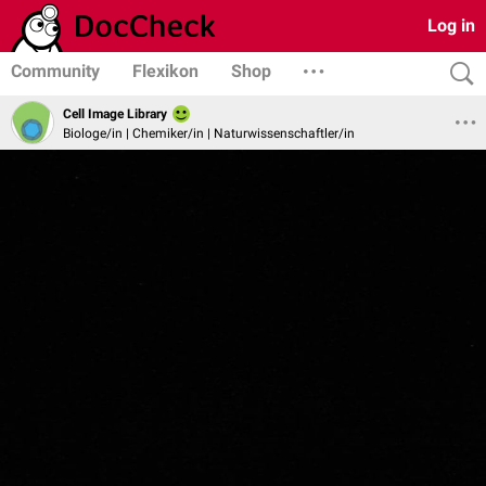
Log in
Community
Flexikon
Shop
Cell Image Library
Biologe/in | Chemiker/in | Naturwissenschaftler/in