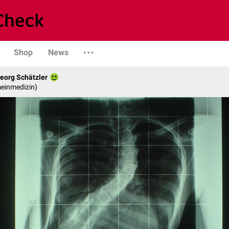
Shop
News
eorg Schätzler
emeinmedizin)