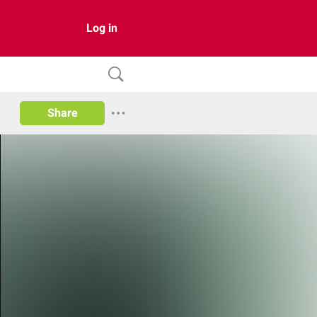
Log in
Share