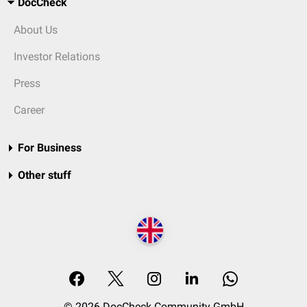
DocCheck
About Us
Investor Relations
Press
Career
For Business
Other stuff
© 2026 DocCheck Community GmbH