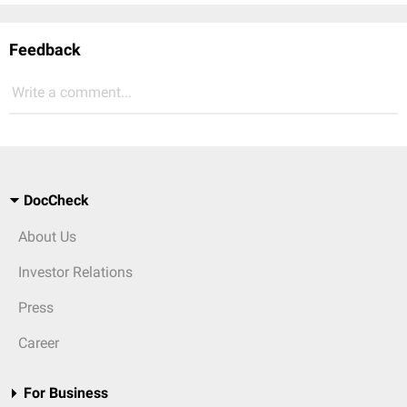
Feedback
Write a comment...
DocCheck
About Us
Investor Relations
Press
Career
For Business