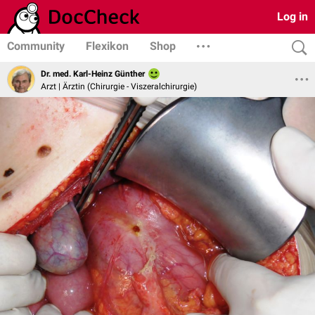
Log in
Community
Flexikon
Shop
Dr. med. Karl-Heinz Günther
Arzt | Ärztin (Chirurgie - Viszeralchirurgie)