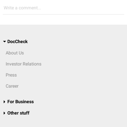
Write a comment...
DocCheck
About Us
Investor Relations
Press
Career
For Business
Other stuff