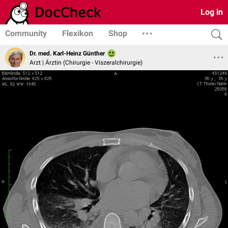
Log in
Community
Flexikon
Shop
Dr. med. Karl-Heinz Günther
Arzt | Ärztin (Chirurgie - Viszeralchirurgie)