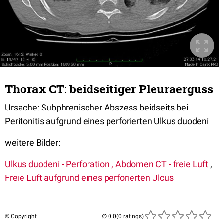
Thorax CT: beidseitiger Pleuraerguss
Ursache: Subphrenischer Abszess beidseits bei
Peritonitis aufgrund eines perforierten Ulkus duodeni
weitere Bilder:
Ulkus duodeni - Perforation ,
Abdomen CT - freie Luft
,
Freie Luft aufgrund eines perforierten Ulcus
© Copyright
(0 ratings)