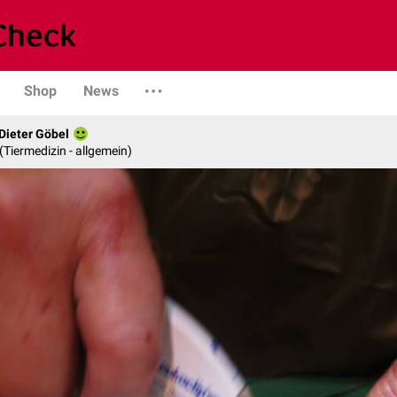
Shop
News
 Dieter Göbel
n (Tiermedizin - allgemein)