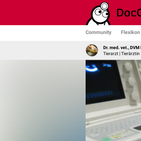
Community
Flexikon
Dr. med. vet., DVM
Tierarzt | Tierärzti