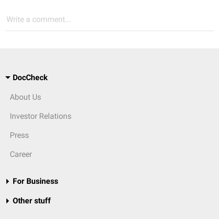
Write a comment...
DocCheck
About Us
Investor Relations
Press
Career
For Business
Other stuff