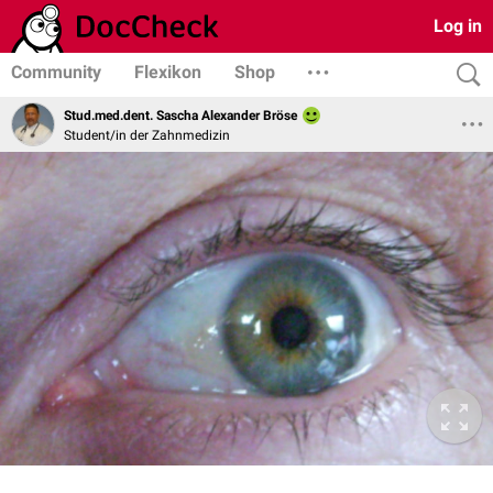
Log in
Community
Flexikon
Shop
Stud.med.dent. Sascha Alexander Bröse
Student/in der Zahnmedizin