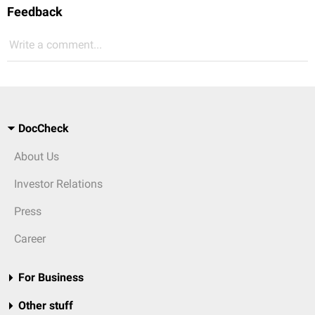
Feedback
Write a comment...
DocCheck
About Us
Investor Relations
Press
Career
For Business
Other stuff