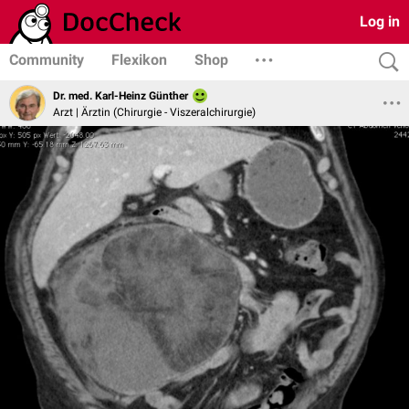
Log in
Community
Flexikon
Shop
Dr. med. Karl-Heinz Günther
Arzt | Ärztin (Chirurgie - Viszeralchirurgie)