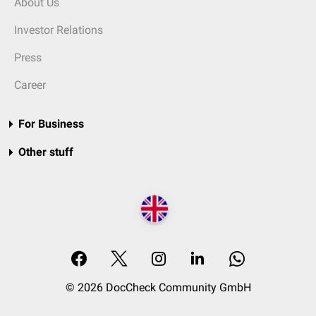
About Us
Investor Relations
Press
Career
For Business
Other stuff
© 2026 DocCheck Community GmbH