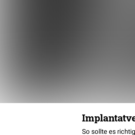
Implantatv
So sollte es richt