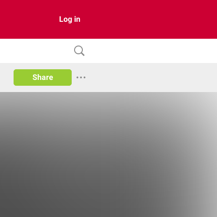
Log in
Share