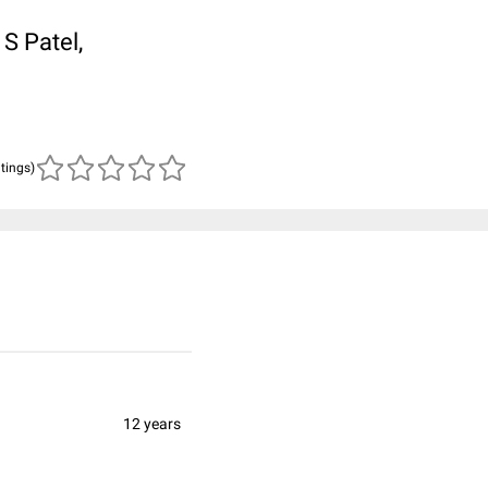
S Patel,
atings)
12 years