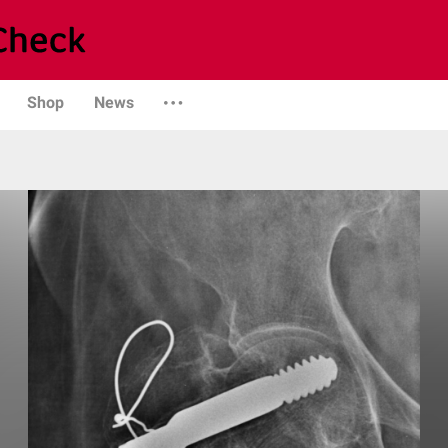
Shop
News