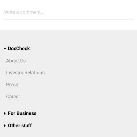
Write a comment...
DocCheck
About Us
Investor Relations
Press
Career
For Business
Other stuff