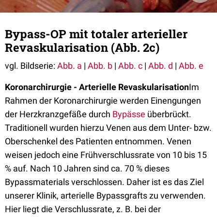
Bypass-OP mit totaler arterieller
Revaskularisation (Abb. 2c)
vgl. Bildserie:
Abb. a
|
Abb. b
|
Abb. c
|
Abb. d
|
Abb. e
Koronarchirurgie - Arterielle Revaskularisation
Im
Rahmen der Koronarchirurgie werden Einengungen
der Herzkranzgefäße durch
Bypässe
überbrückt.
Traditionell wurden hierzu Venen aus dem Unter- bzw.
Oberschenkel des Patienten entnommen. Venen
weisen jedoch eine Frühverschlussrate von 10 bis 15
% auf. Nach 10 Jahren sind ca. 70 % dieses
Bypassmaterials verschlossen. Daher ist es das Ziel
unserer Klinik, arterielle Bypassgrafts zu verwenden.
Hier liegt die Verschlussrate, z. B. bei der