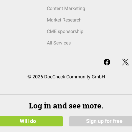
Content Marketing
Market Research
CME sponsorship
All Services
© 2026 DocCheck Community GmbH
Log in and see more.
Will do
Sign up for free