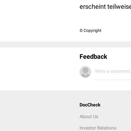
erscheint teilweis
© Copyright
Feedback
Write a comment.
DocCheck
About Us
Investor Relations