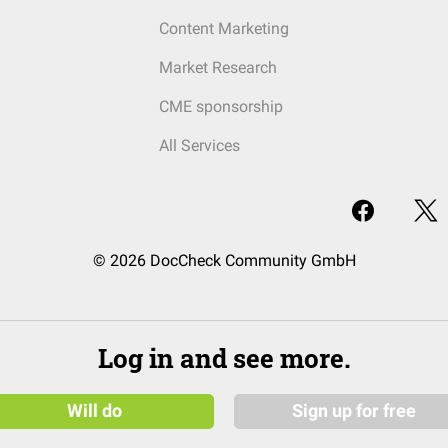
Content Marketing
Market Research
CME sponsorship
All Services
© 2026 DocCheck Community GmbH
Log in and see more.
Will do
Sign up for free