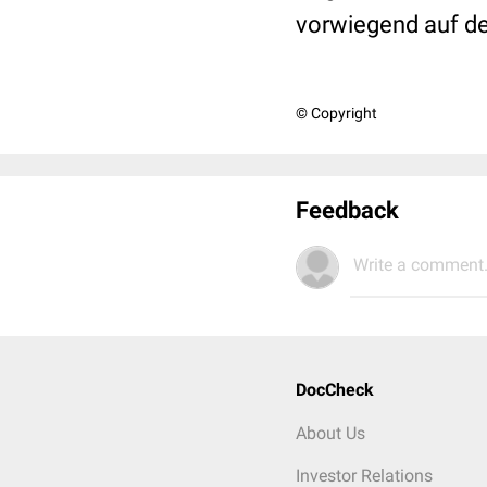
vorwiegend auf d
© Copyright
Feedback
Write a comment.
DocCheck
About Us
Investor Relations