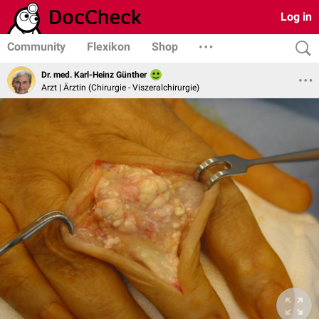
Log in
Community
Flexikon
Shop
Dr. med. Karl-Heinz Günther
Arzt | Ärztin (Chirurgie - Viszeralchirurgie)