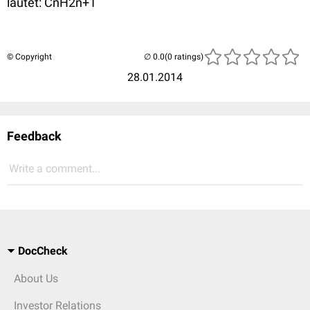
lautet: CnH2n+1
© Copyright
(0 ratings)
28.01.2014
Feedback
Write a comment...
DocCheck
About Us
Investor Relations