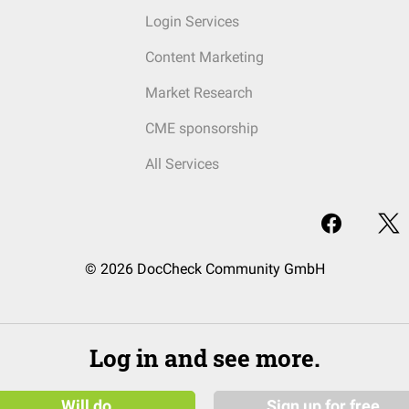
Login Services
Content Marketing
Market Research
CME sponsorship
All Services
© 2026 DocCheck Community GmbH
Log in and see more.
Will do
Sign up for free