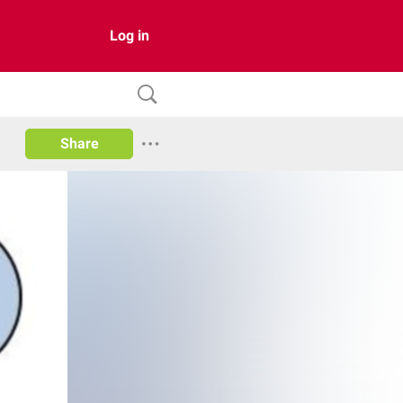
Log in
Share